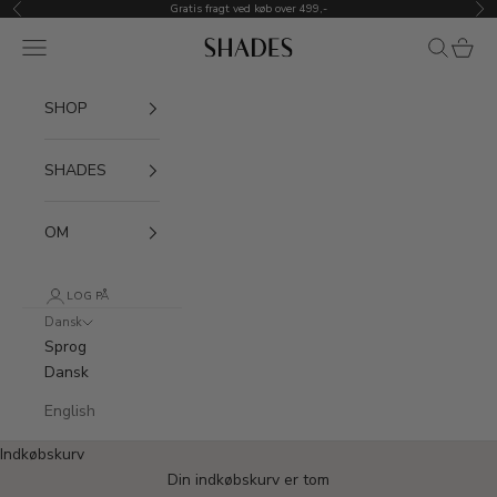
Spring til indhold
Gratis fragt ved køb over 499,-
Forrige
Næ
Menu
Søg
Indkøb
SHADES Underwea
SHOP
SHADES
OM
LOG PÅ
Dansk
Sprog
Dansk
SHADES UNDERWEAR
English
More than one shade
Indkøbskurv
of nude
Din indkøbskurv er tom